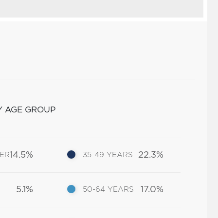
Y AGE GROUP
14.5%
22.3%
DER
35-49 YEARS
5.1%
17.0%
50-64 YEARS