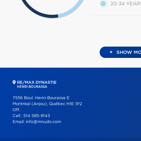
20-34 YEAR
+
SHOW MO
RE/MAX DYNASTIE
HENRI-BOURASSA
7556 Boul. Henri-Bourassa E
Montréal (Anjou), Québec H1E 1P2
Off.:
Cell.:
514 585-9143
Email:
info@mnudo.com