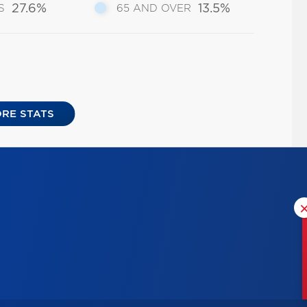
27.6%
13.5%
S
65 AND OVER
RE STATS