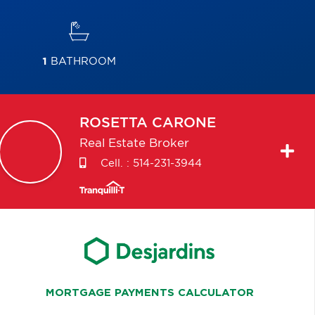
1
BATHROOM
ROSETTA
CARONE
Real Estate Broker
Cell. :
514-231-3944
MORTGAGE PAYMENTS CALCULATOR