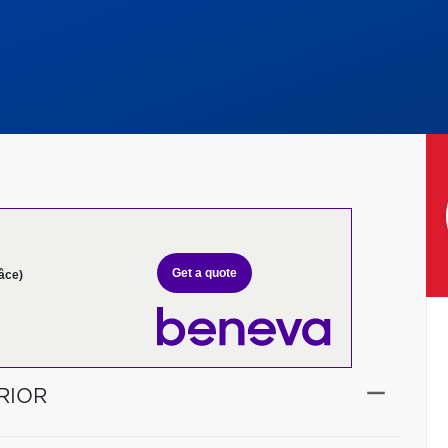
Get a quote
âce)
RIOR