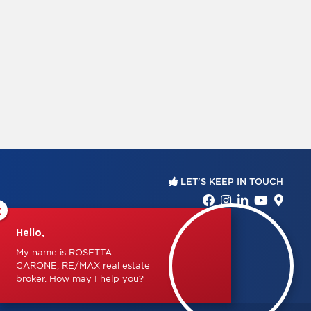
LET'S KEEP IN TOUCH
×
Hello,
My name is ROSETTA
CARONE, RE/MAX real estate
broker. How may I help you?