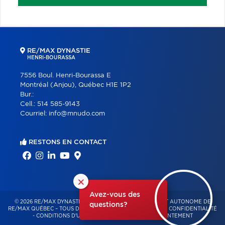
RE/MAX DYNASTIE
HENRI-BOURASSA
7556 Boul. Henri-Bourassa E
Montréal (Anjou), Québec H1E 1P2
Bur.:
Cell.:
514 585-9143
Courriel:
info@mnudo.com
RESTONS EN CONTACT
×
Avez-vous des
© 2026 RE/MAX DYNASTIE – FRANCHISÉ INDÉPENDANT ET AUTONOME DE
questions?
RE/MAX QUÉBEC – TOUS DROITS RÉSERVÉS -
POLITIQUE DE CONFIDENTIALITÉ
-
CONDITIONS D'UTILISATION
-
GESTION DU CONSENTEMENT