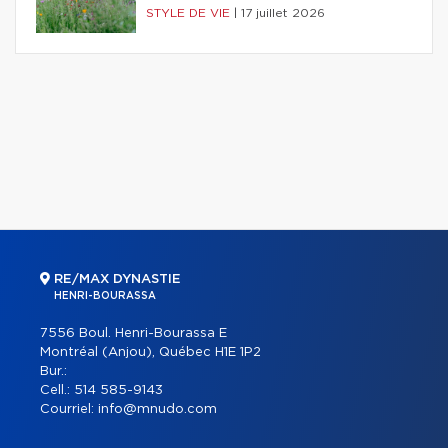
STYLE DE VIE
|
17 juillet 2026
RE/MAX DYNASTIE
HENRI-BOURASSA
7556 Boul. Henri-Bourassa E
Montréal (Anjou), Québec H1E 1P2
Bur.:
Cell.:
514 585-9143
Courriel:
info@mnudo.com